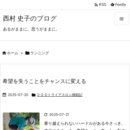

Feedly
RSS
西村 史子のブログ

あるがままに。思うがままに。

メニュ

サイド

ホーム
>

ランニング

前へ

希望を失うことをチャンスに変える
次へ


2025-07-20

2-2-2:トライアスロン挑戦記
検索

2025-07-21
乗り越えられないハードルがある
今さっき、