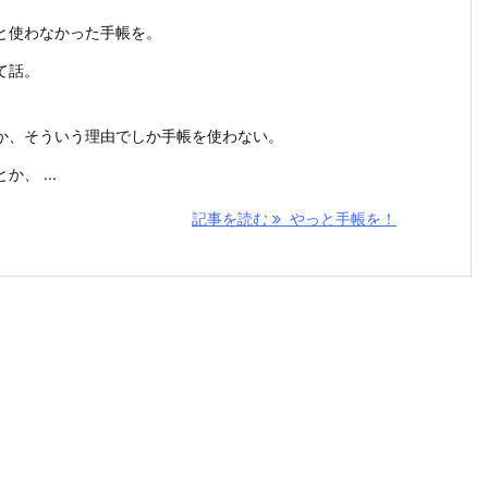
｣と使わなかった手帳を。
て話。
か、そういう理由でしか手帳を使わない。
、 ...
記事を読む
やっと手帳を！