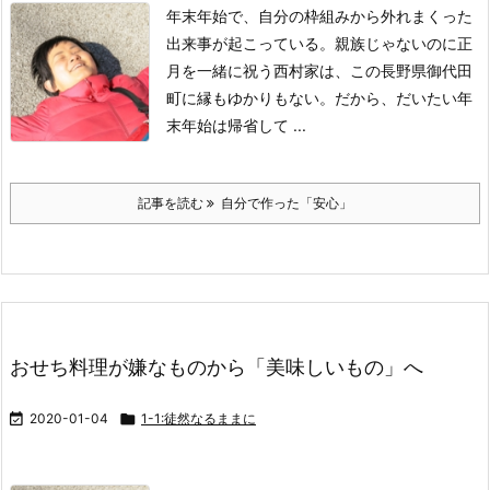
年末年始で、自分の枠組みから
外れまくった
出来事が起こっている。
親族じゃないのに正
月を一緒に祝う
西村家は、この長野県御代田
町に
縁もゆかりもない。
だから、だいたい年
末年始は
帰省して ...
記事を読む
自分で作った「安心」
おせち料理が嫌なものから「美味しいもの」へ

2020-01-04

1-1:徒然なるままに