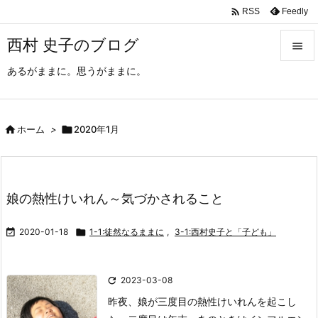

Feedly
RSS
西村 史子のブログ

あるがままに。思うがままに。

メニュ

サイド

ホーム
>

2020年1月

前へ

娘の熱性けいれん～気づかされること
次へ


2020-01-18

1-1:徒然なるままに
,
3-1:西村史子と「子ども」
検索

2023-03-08
昨夜、娘が三度目の熱性けいれんを起こし