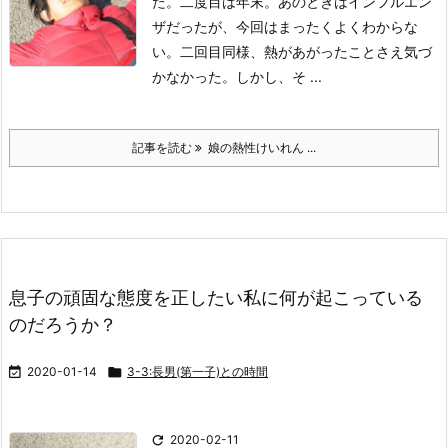
た。
二度目は年末。
あのときはインフルエン
ザだったが、今回はまったくよくわからな
い。
二回目同様、熱があがったことさえ気づ
かなかった。
しかし、そ ...
記事を読む
娘の熱性けいれん ...
息子の頑固な態度を正したい私に何が起こっている
のだろうか？

2020-01-14

3-3:長男(第一子)との時間

2020-02-11