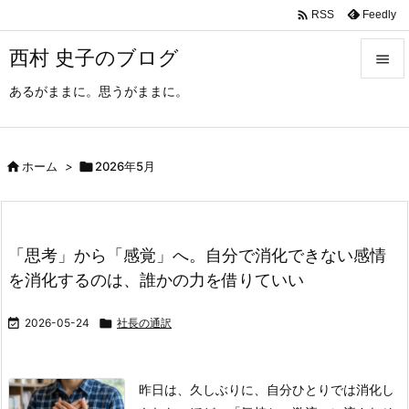

Feedly
RSS
西村 史子のブログ

あるがままに。思うがままに。

メニュ

サイド

ホーム
>

2026年5月

前へ

「思考」から「感覚」へ。自分で消化できない感情
次へ
を消化するのは、誰かの力を借りていい

検索

2026-05-24

社長の通訳
昨日は、久しぶりに、自分ひとりでは消化し