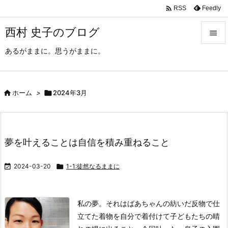

Feedly
RSS
西村 史子のブログ

あるがままに。思うがままに。

メニュ

サイド

ホーム
>

2024年3月

前へ

夢を叶えることは自信を積み重ねること
次へ


2024-03-20

1-1:徒然なるままに
検索
私の夢。
それは
ばあちゃんの紡いだ反物で仕
立てた着物を
自分で着付けて
子どもたちの晴