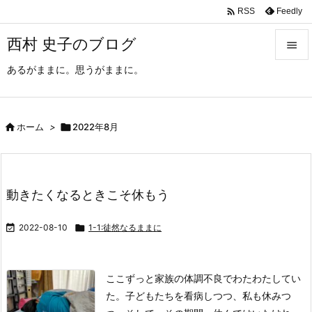

Feedly
RSS
西村 史子のブログ

あるがままに。思うがままに。

メニュ

サイド

ホーム
>

2022年8月

前へ

動きたくなるときこそ休もう
次へ


2022-08-10

1-1:徒然なるままに
検索
ここずっと家族の体調不良でわたわたしてい
た。
子どもたちを看病しつつ、私も休みつ