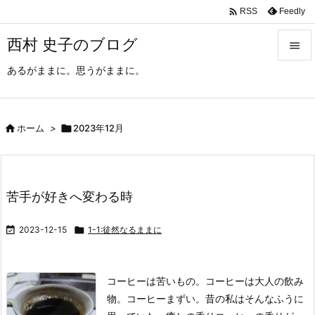

Feedly
RSS
西村 史子のブログ

あるがままに。思うがままに。

メニュ

サイド

ホーム
>

2023年12月

前へ

苦手が好きへ変わる時
次へ


2023-12-15

1-1:徒然なるままに
検索
コーヒーは苦いもの。
コーヒーは大人の飲み
物。
コーヒーまずい。
昔の私はそんなふうに