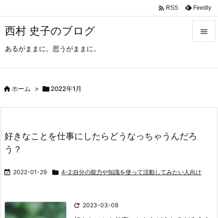

Feedly
RSS
西村 史子のブログ

あるがままに。思うがままに。

メニュ

サイド

ホーム
>

2022年1月

前へ

好きなことを仕事にしたらどうなっちゃうんだろ
次へ
う？

検索

2022-01-29

4-2:自分の能力や知識を使って活動してみたい人向け

2023-03-08