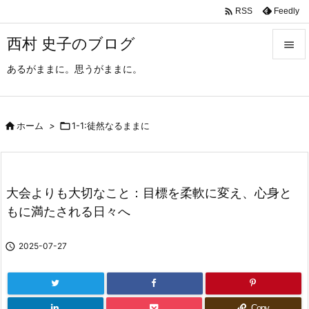

Feedly
RSS
西村 史子のブログ

あるがままに。思うがままに。

メニュ

サイド

ホーム
>

1-1:徒然なるままに

前へ

大会よりも大切なこと：目標を柔軟に変え、心身と
次へ
もに満たされる日々へ

検索

2025-07-27
Copy