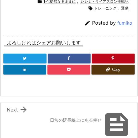

1-1:徒然なるままに
,
2-2-2:トライアスロン挑戦記

トレーニング
,
運動

Posted by
fumiko
よろしければシェアお願いします
Copy

Next

日常の延長線上にある幸せ