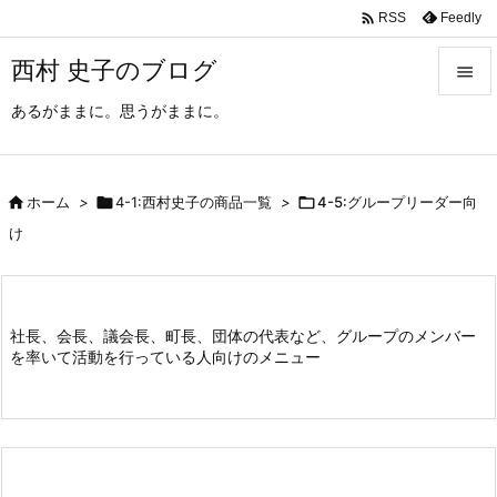

Feedly
RSS
西村 史子のブログ

あるがままに。思うがままに。

メニュ

サイド

ホーム
>

4-1:西村史子の商品一覧
>

4-5:グループリーダー向

け
前へ

次へ
社長、会長、議会長、町長、団体の代表など、グループのメンバー

を率いて活動を行っている人向けのメニュー
検索