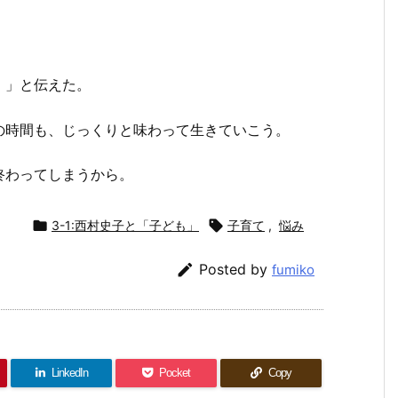
。」と伝えた。
の時間も、じっくりと味わって生きていこう。
終わってしまうから。

3-1:西村史子と「子ども」

子育て
,
悩み

Posted by
fumiko
LinkedIn
Pocket
Copy