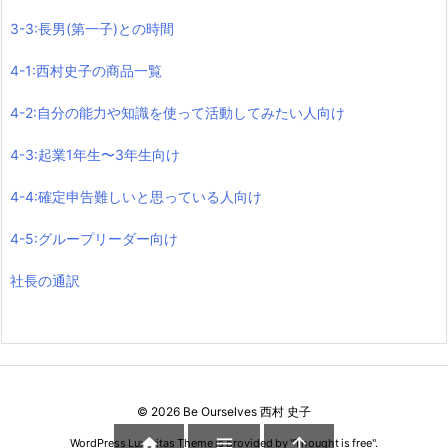
3-3:長男(第一子)との時間
4-1:西村史子の商品一覧
4-2:自分の能力や知識を使って活動してみたい人向け
4-3:起業1年生〜3年生向け
4-4:確定申告難しいと思っている人向け
4-5:グループリーダー向け
社長の通訳
©
2026
Be Ourselves 西村 史子



WordPress Luxeritas Theme is provided by "
Thought is free
".