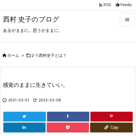

Feedly
RSS
西村 史子のブログ

あるがままに。思うがままに。

メニュ

サイド

ホーム
>

2-1:西村史子とは？

前へ

感覚のままに生きていい。
次へ


2021-03-01

2023-03-08
検索
Copy