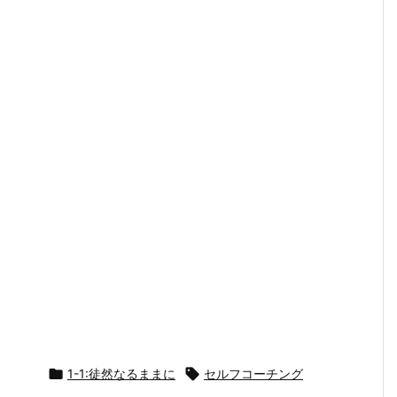

1-1:徒然なるままに

セルフコーチング