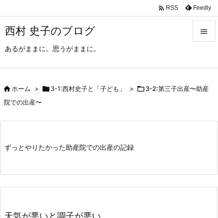

Feedly
RSS
西村 史子のブログ

あるがままに。思うがままに。

メニュ

サイド

ホーム
>

3-1:西村史子と「子ども」
>

3-2:第三子出産〜助産

院での出産〜
前へ

次へ
ずっとやりたかった助産院での出産の記録

検索
天気が悪いと調子が悪い