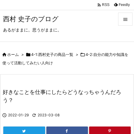

Feedly
RSS
西村 史子のブログ

あるがままに。思うがままに。

メニュ

サイド

ホーム
>

4-1:西村史子の商品一覧
>

4-2:自分の能力や知識を

使って活動してみたい人向け
前へ

次へ
好きなことを仕事にしたらどうなっちゃうんだろ

う？
検索

2022-01-29

2023-03-08