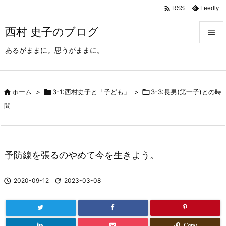

Feedly
RSS
西村 史子のブログ

あるがままに。思うがままに。

メニュ

サイド

ホーム
>

3-1:西村史子と「子ども」
>

3-3:長男(第一子)との時

間
前へ

次へ
予防線を張るのやめて今を生きよう。

検索

2020-09-12

2023-03-08
Copy