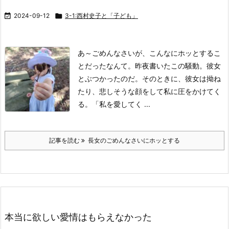

2024-09-12

3-1:西村史子と「子ども」
あ～ごめんなさいが、こんなにホッとするこ
とだったなんて。
昨夜書いたこの騒動。
彼女
とぶつかったのだ。
そのときに、彼女は拗ね
たり、悲しそうな顔をして私に圧をかけてく
る。
「私を愛してく ...
記事を読む
長女のごめんなさいにホッとする
本当に欲しい愛情はもらえなかった