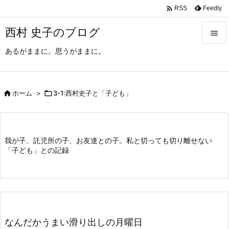

Feedly
RSS
西村 史子のブログ

あるがままに。思うがままに。

メニュ

サイド

ホーム
>

3-1:西村史子と「子ども」

前へ

我が子、託児所の子、お友達との子。私と切っても切り離せない
次へ
「子ども」との記録

検索
なんだかうまい滑り出しの月曜日