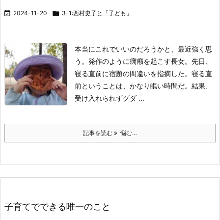

2024-11-20

3-1:西村史子と「子ども」
本当にこれでいいのだろうかと、最近強く思
う。
発作のように癇癪を起こす長女。
先日、
寝る直前に宿題の間違いを指摘した。
寝る直
前ということは、かなり眠い時間だ。
結果、
受け入れられずグダ ...
記事を読む
悩む…
子育てでできる唯一のこと