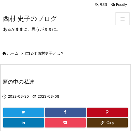

Feedly
RSS
西村 史子のブログ

あるがままに。思うがままに。

メニュ

サイド

ホーム
>

2-1:西村史子とは？

前へ

頭の中の私達
次へ


2022-06-30

2023-03-08
検索
Copy