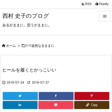

Feedly
RSS
西村 史子のブログ

あるがままに。思うがままに。

メニュ

サイド

ホーム
>

1-1:徒然なるままに

前へ

ヒールを履くとかっこいい
次へ


2019-07-24

2019-07-27
検索
Copy