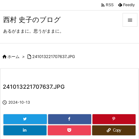

Feedly
RSS
西村 史子のブログ

あるがままに。思うがままに。

メニュ

サイド

ホーム
>

241013221707637.JPG

前へ

241013221707637.JPG
次へ


2024-10-13
検索
Copy