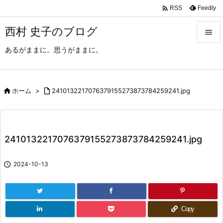

Feedly
RSS
西村 史子のブログ

あるがままに。思うがままに。

メニュ

サイド

ホーム
>

2410132217076379155273873784259241.jpg

前へ

2410132217076379155273873784259241.jpg
次へ


2024-10-13
検索
Copy