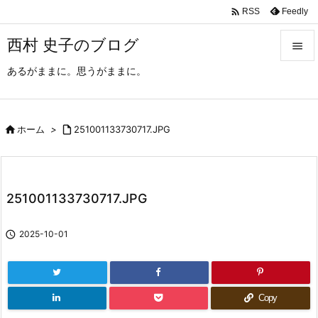

Feedly
RSS
西村 史子のブログ

あるがままに。思うがままに。

メニュ

サイド

ホーム
>

251001133730717.JPG

前へ

251001133730717.JPG
次へ


2025-10-01
検索
Copy