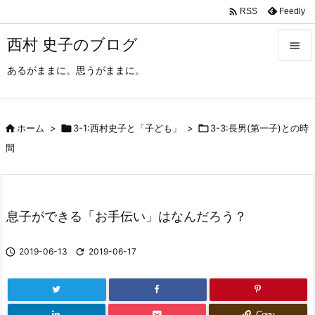

Feedly
RSS
西村 史子のブログ

あるがままに。思うがままに。

メニュ

サイド

ホーム
>

3-1:西村史子と「子ども」
>

3-3:長男(第一子)との時

間
前へ

次へ
息子ができる「お手伝い」はなんだろう？

検索

2019-06-13

2019-06-17
Copy