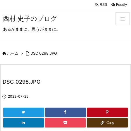

Feedly
RSS
西村 史子のブログ

あるがままに。思うがままに。

メニュ

サイド

ホーム
>

DSC_0298.JPG

前へ

DSC_0298.JPG
次へ


2022-07-25
検索
Copy