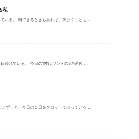
る私
いる。 朝できるときもあれば、夜ひくことも ...
続けている。 今日の1枚はワンドの3の逆位 ...
こずっと、今日の１日をタロットで占っている ...