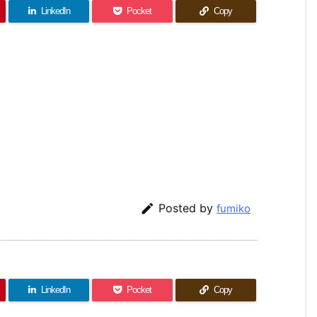
LinkedIn
Pocket
Copy

Posted by
fumiko
LinkedIn
Pocket
Copy