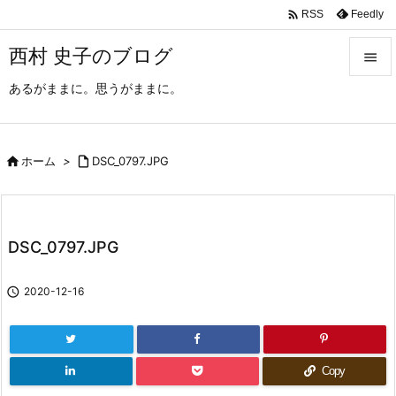

Feedly
RSS
西村 史子のブログ

あるがままに。思うがままに。

メニュ

サイド

ホーム
>

DSC_0797.JPG

前へ

DSC_0797.JPG
次へ


2020-12-16
検索
Copy