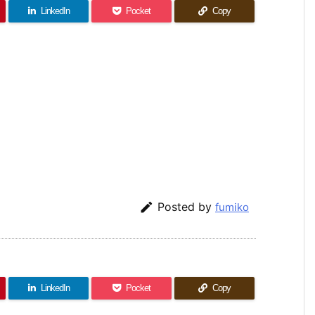
LinkedIn
Pocket
Copy

Posted by
fumiko
LinkedIn
Pocket
Copy