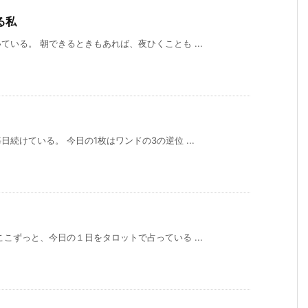
る私
いる。 朝できるときもあれば、夜ひくことも ...
続けている。 今日の1枚はワンドの3の逆位 ...
こずっと、今日の１日をタロットで占っている ...