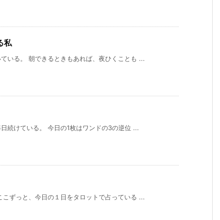
る私
いる。 朝できるときもあれば、夜ひくことも ...
続けている。 今日の1枚はワンドの3の逆位 ...
こずっと、今日の１日をタロットで占っている ...