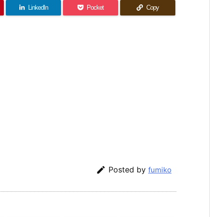
LinkedIn
Pocket
Copy

Posted by
fumiko