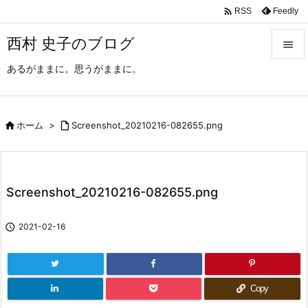

Feedly
RSS
西村 史子のブログ

あるがままに。思うがままに。

メニュ

サイド

ホーム
>

Screenshot_20210216-082655.png

前へ

Screenshot_20210216-082655.png
次へ


2021-02-16
検索
Copy