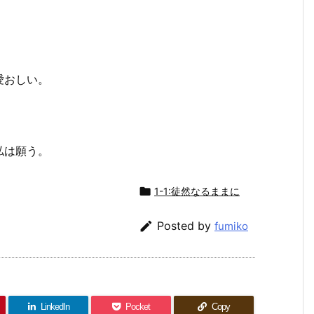
。
愛おしい。
私は願う。

1-1:徒然なるままに

Posted by
fumiko
LinkedIn
Pocket
Copy