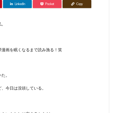
LinkedIn
Pocket
Copy
私。
帯漫画を眠くなるまで読み漁る！笑
いた。
ど、今日は没頭している。