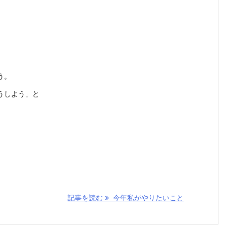
う。
うしよう」と
記事を読む
今年私がやりたいこと