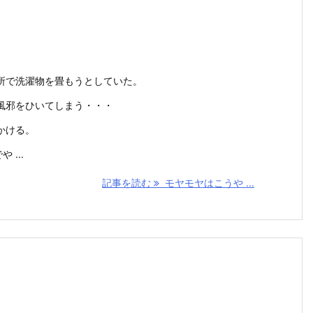
所で洗濯物を畳もうとしていた。
風邪をひいてしまう・・・
かける。
 ...
記事を読む
モヤモヤはこうや ...