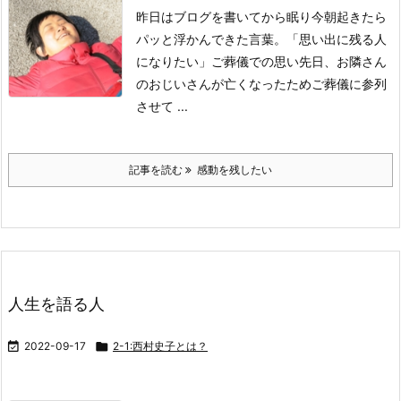
昨日は
ブログを書いてから眠り
今朝起きたら
パッと浮かんできた言葉。
「思い出に残る人
になりたい」
ご葬儀での思い
先日、お隣さん
の
おじいさんが亡くなったため
ご葬儀に参列
させて ...
記事を読む
感動を残したい
人生を語る人

2022-09-17

2-1:西村史子とは？