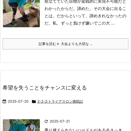
前立てていた目標が金銭的に実現不可能だと
わかったからだ。
諦めた。その大会に出るこ
とは。
だからといって、諦めきれなかったの
だ。
私、ずっと負けず嫌いでこの大 ...
記事を読む
大会よりも大切な ...
希望を失うことをチャンスに変える

2025-07-20

2-2-2:トライアスロン挑戦記

2025-07-21
乗り越えられないハードルがある
今さっき、