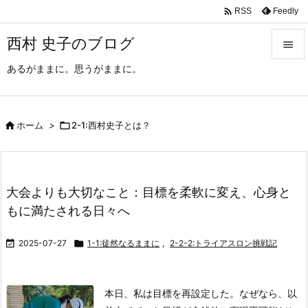

Feedly
RSS
西村 史子のブログ

あるがままに。思うがままに。

メニュ

サイド

ホーム
>

2-1:西村史子とは？

前へ

大会よりも大切なこと：目標を柔軟に変え、心身と
次へ
もに満たされる日々へ

検索

2025-07-27

1-1:徒然なるままに
,
2-2-2:トライアスロン挑戦記
本日、私は目標を再設定した。
なぜなら、以