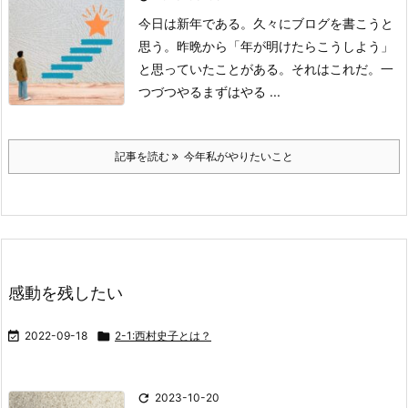
今日は新年である。
久々にブログを書こうと
思う。
昨晩から「年が明けたらこうしよう」
と
思っていたことがある。
それはこれだ。
一
つづつやる
まずはやる
...
記事を読む
今年私がやりたいこと
感動を残したい

2022-09-18

2-1:西村史子とは？

2023-10-20