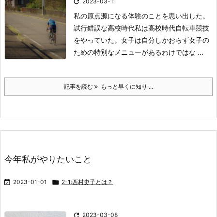

2023-03-11
私の原点
源になる体験のことを
思い出した。
試行錯誤な高校時代
私は高校時代
自転車競技
をやっていた。
女子は自分しかおらず
女子の
ための特別なメニューが
あるわけではな ...
記事を読む
もっと早くに知り ...
今年私がやりたいこと

2023-01-01

2-1:西村史子とは？

2023-03-08