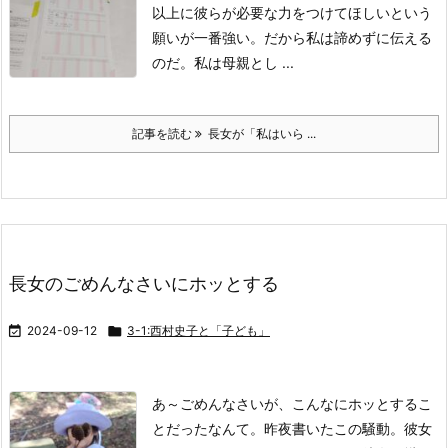
以上に
彼らが必要な力をつけてほしいという
願いが一番強い。
だから私は諦めずに伝える
のだ。
私は母親とし ...
記事を読む
長女が「私はいら ...
長女のごめんなさいにホッとする

2024-09-12

3-1:西村史子と「子ども」
あ～ごめんなさいが、こんなにホッとするこ
とだったなんて。
昨夜書いたこの騒動。
彼女