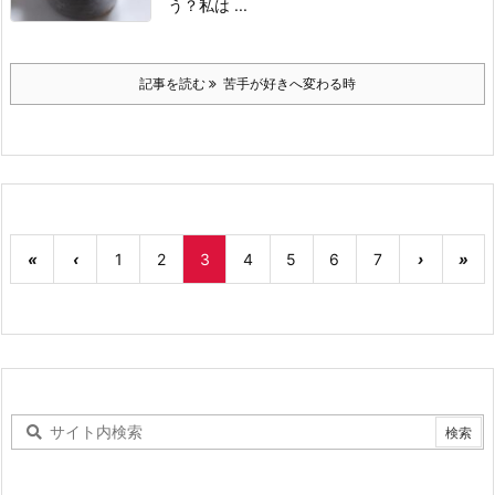
う？
私は ...
記事を読む
苦手が好きへ変わる時
«
‹
1
2
3
4
5
6
7
›
»