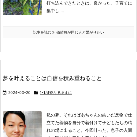
打ち込んできたときは、良かった。
子育てに
集中し ...
記事を読む
価値観が同じ人と繋がりたい
夢を叶えることは自信を積み重ねること

2024-03-20

1-1:徒然なるままに
私の夢。
それは
ばあちゃんの紡いだ反物で仕
立てた着物を
自分で着付けて
子どもたちの晴
れの場に出ること。
今回叶った。
息子の入園