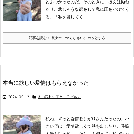
とぶつかったのだ。
そのときに、彼女は拗ね
たり、悲しそうな顔をして私に圧をかけてく
る。
「私を愛してく ...
記事を読む
長女のごめんなさいにホッとする
本当に欲しい愛情はもらえなかった

2024-09-12

3-1:西村史子と「子ども」
私ね。
ずっと愛情欲しがりさんだったの。
小
さい頃は、愛情欲しくて熱を出したり、呼吸
困難を引き起こしたり。
面倒見て～私だけを