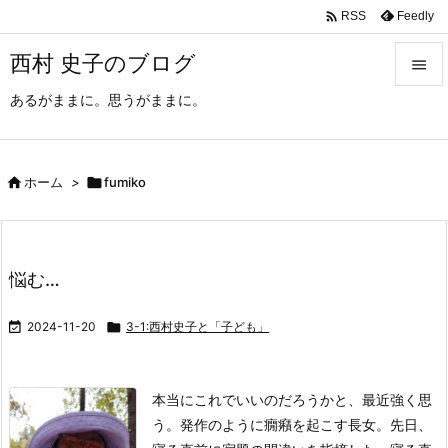

Feedly
RSS
西村 史子のブログ

あるがままに。思うがままに。

メニュ

サイド

ホーム
>

fumiko

前へ

悩む…
次へ


2024-11-20

3-1:西村史子と「子ども」
検索
本当にこれでいいのだろうかと、最近強く思
う。
発作のように癇癪を起こす長女。
先日、